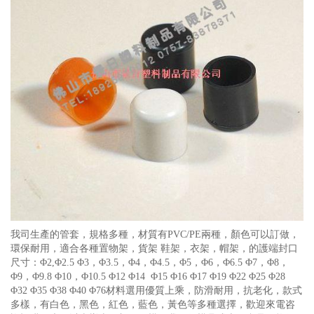
我司生產的管套，規格多種，材質有PVC/PE兩種，顏色可以訂做，
環保耐用，適合各種置物架，貨架 鞋架，衣架，帽架，的護端封口
尺寸：Φ2,Φ2.5 Φ3，Φ3.5，Φ4，Φ4.5，Φ5，Φ6，Φ6.5 Φ7，Φ8，
Φ9，Φ9.8 Φ10，Φ10.5 Φ12 Φ14 Φ15 Φ16 Φ17 Φ19 Φ22 Φ25 Φ28
Φ32 Φ35 Φ38 Φ40 Φ76材料選用優質上乘，防滑耐用，抗老化，款式
多樣，有白色，黑色，紅色，藍色，黃色等多種選擇，歡迎來電咨