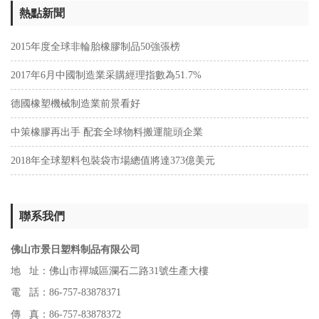
熱點新聞
2015年度全球非輪胎橡膠制品50強張榜
2017年6月中國制造業采購經理指數為51.7%
德國橡塑機械制造業前景看好
中策橡膠再出手 配套全球物料搬運龍頭企業
2018年全球塑料包裝袋市場總值將達373億美元
聯系我們
佛山市景日塑料制品有限公司
地 址：佛山市禪城區瀾石二路31號生產大樓
電 話：86-757-83878371
傳 真：86-757-83878372