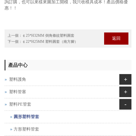
詢訂購，也可以來樣來圖加工開模，我只收模具成本！產品價格優
惠！！
上一個：
￠25*H32MM 倒角條紋塑料圓套
返回
下一個：
￠22*H25MM 塑料圓套（南方腳）
產品中心
+
塑料護角
+
塑料管塞
-
塑料PE管套
圓形塑料管套
方形塑料管套