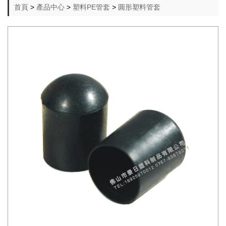
首頁
>
產品中心
>
塑料PE管套
>
圓形塑料管套