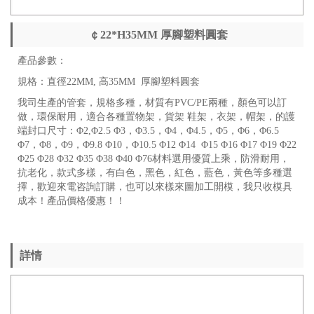
￠22*H35MM 厚腳塑料圓套
產品參數：
規格：直徑22MM, 高35MM 厚腳塑料圓套
我司生產的管套，規格多種，材質有PVC/PE兩種，顏色可以訂
做，環保耐用，適合各種置物架，貨架 鞋架，衣架，帽架，的護
端封口尺寸：Φ2,Φ2.5 Φ3，Φ3.5，Φ4，Φ4.5，Φ5，Φ6，Φ6.5
Φ7，Φ8，Φ9，Φ9.8 Φ10，Φ10.5 Φ12 Φ14 Φ15 Φ16 Φ17 Φ19 Φ22
Φ25 Φ28 Φ32 Φ35 Φ38 Φ40 Φ76材料選用優質上乘，防滑耐用，
抗老化，款式多樣，有白色，黑色，紅色，藍色，黃色等多種選
擇，歡迎來電咨詢訂購，也可以來樣來圖加工開模，我只收模具
成本！產品價格優惠！！
詳情