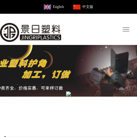
English
中文版
Toggl
naviga