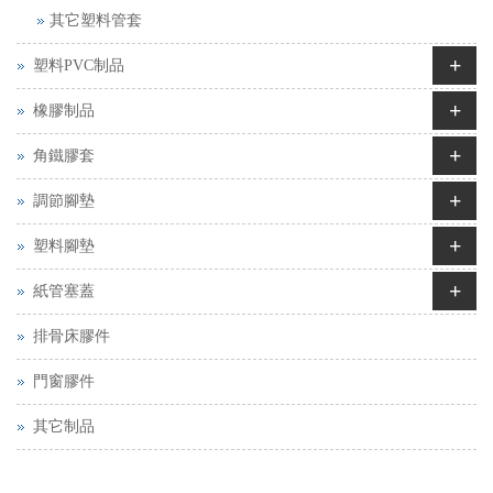
其它塑料管套
+
塑料PVC制品
+
橡膠制品
+
角鐵膠套
+
調節腳墊
+
塑料腳墊
+
紙管塞蓋
排骨床膠件
門窗膠件
其它制品