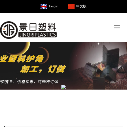
English
中文版
Toggl
naviga