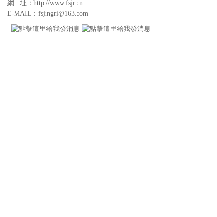
網 址：http://www.fsjr.cn
E-MAIL：fsjingri@163.com