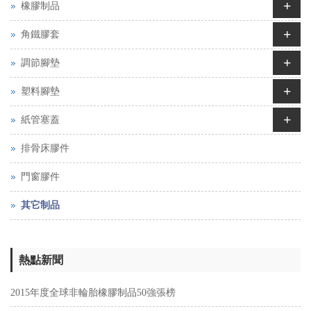
+
橡膠制品
+
角鐵膠套
+
調節腳墊
+
塑料腳墊
+
紙管塞蓋
排骨床膠件
門窗膠件
其它制品
熱點新聞
2015年度全球非輪胎橡膠制品50強張榜