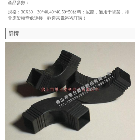
產品參數：
規格：30X30，30*40,40*40,50*50材料：尼龍，適用于貨架，排
骨床架轉彎處連接，歡迎來電咨咨訂購！
詳情