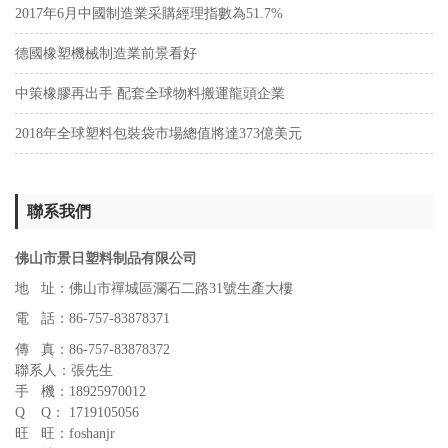
2017年6月中國制造業采購經理指數為51.7%
德國橡塑機械制造業前景看好
中策橡膠再出手 配套全球物料搬運龍頭企業
2018年全球塑料包裝袋市場總值將達373億美元
聯系我們
佛山市景日塑料制品有限公司
地 址：佛山市禪城區瀾石二路31號生產大樓
電 話：86-757-83878371
傳 真：86-757-83878372
聯系人：張先生
手 機：18925970012
Q Q： 1719105056
旺 旺：foshanjr