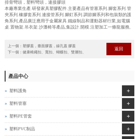
排骨彎頭，塑料彎頭，連接膠頭
本廠專業生產.研發家具塑膠配件.主要產品有管塞系列.腳套系列.管
夾系列.橡膠套系列.連接管系列.腳釘系列.調節腳系列和包裝類的護
角系列,產品廣泛應用于金屬家具.鐵線制品和運動器材行業,如電腦
桌.置物架.吊衣架.沙灘椅等產品,集設計.開模.注塑加工一條龍服務,
上一個：
塑膠蓋，臺面膠蓋，線孔蓋 膠蓋
返回
下一個：
健康椅繩扣、寬扣、蝴蝶扣、雙層扣、
產品中心
+
塑料護角
+
塑料管塞
+
塑料PE管套
+
塑料PVC制品