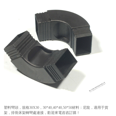
塑料彎頭，規格30X30，30*40,40*40,50*50材料：尼龍，適用于貨
架，排骨床架轉彎處連接，歡迎來電咨咨訂購！