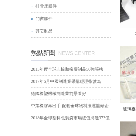
排骨床膠件
門窗膠件
其它制品
熱點新聞
NEWS CENTER
2015年度全球非輪胎橡膠制品50強張榜
2017年6月中國制造業采購經理指數為
51.7%
德國橡塑機械制造業前景看好
中策橡膠再出手 配套全球物料搬運龍頭企
玻璃臺
業
2018年全球塑料包裝袋市場總值將達373億
美元