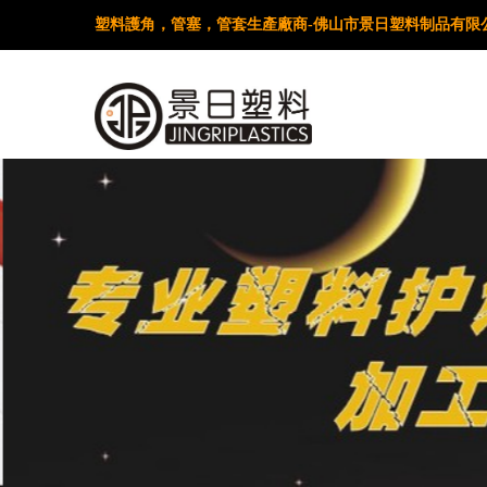
塑料護角，管塞，管套生產廠商-佛山市景日塑料制品有限