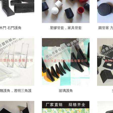
木門 石門護角
塑膠管套，家具管套
圓管塞 
幾護角，透明三角護
玻璃護角
角，ABS護角