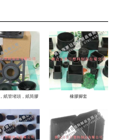
，紙管堵頭，紙筒膠
橡膠腳套
塞