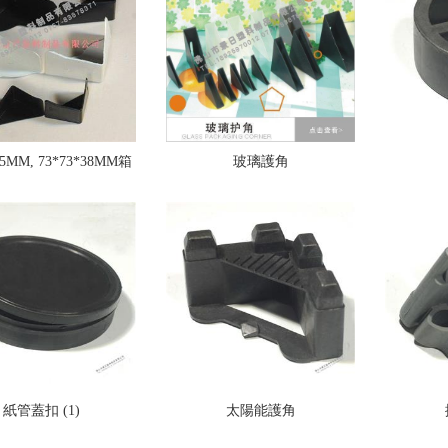
25MM, 73*73*38MM箱
玻璃護角
包護角
紙管蓋扣 (1)
太陽能護角