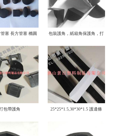
方管塞 長方管塞 橢圓
包裝護角，紙箱角保護角，打
管塞 異形管塞
包護角
打包帶護角
25*25*1.5,30*30*1.5 護邊條