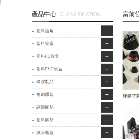
產品中心
當前
CLASSIFICATION
+
塑料護角
+
塑料管塞
+
塑料PE管套
+
塑料PVC制品
+
橡膠制品
+
角鐵膠套
橡膠防
+
調節腳墊
+
塑料腳墊
+
紙管塞蓋