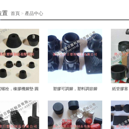
位置
首頁
>
產品中心
震螺栓，橡膠機腳墊 圓
塑膠可調腳，塑料調節腳
紙管膠塞
錐橡膠墊