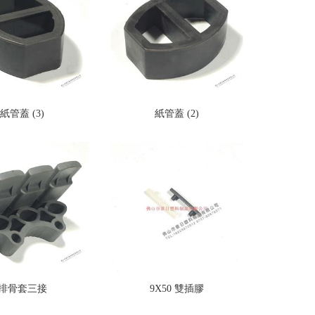
紙管蓋 (3)
紙管蓋 (2)
排骨套三接
9X50 雙插膠