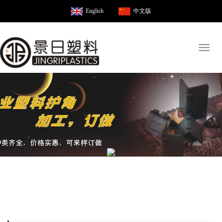
English
中文版
Toggl
naviga