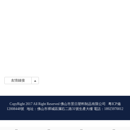
友情鏈接
友情鏈接
CopyRight 2017 All Right Reserved 佛山市景日塑料制品有限公司
粵ICP備
12008448號
地址：佛山市禪城區瀾石二路31號生產大樓 電話：18925970012