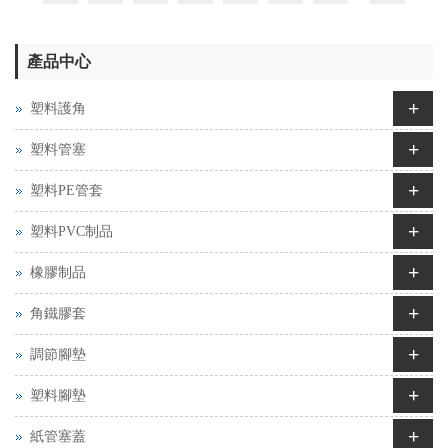
產品中心
+
塑料護角
+
塑料管塞
+
塑料PE管套
+
塑料PVC制品
+
橡膠制品
+
角鐵膠套
+
調節腳墊
+
塑料腳墊
+
紙管塞蓋