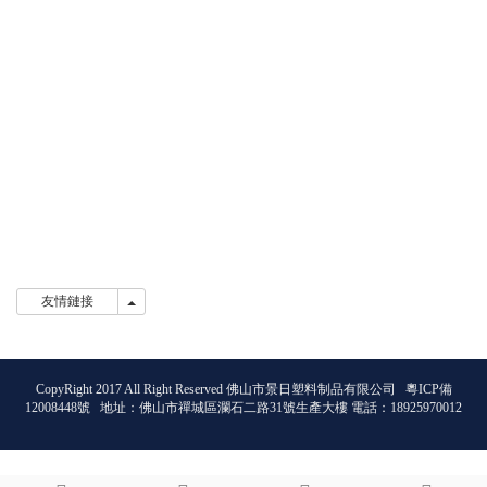
友情鏈接
友情鏈接
CopyRight 2017 All Right Reserved 佛山市景日塑料制品有限公司
粵ICP備
12008448號
地址：佛山市禪城區瀾石二路31號生產大樓 電話：18925970012