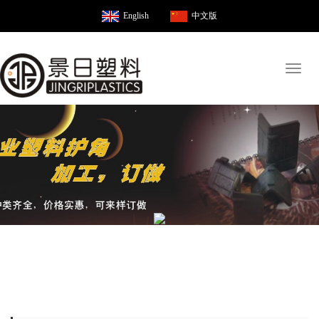
English
中文版
Toggl
naviga