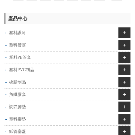
產品中心
+
塑料護角
+
塑料管塞
+
塑料PE管套
+
塑料PVC制品
+
橡膠制品
+
角鐵膠套
+
調節腳墊
+
塑料腳墊
+
紙管塞蓋